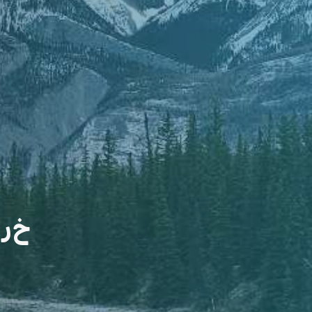
خ
ر
ی