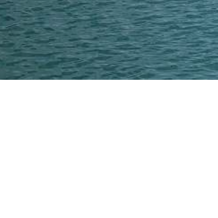
شویم!