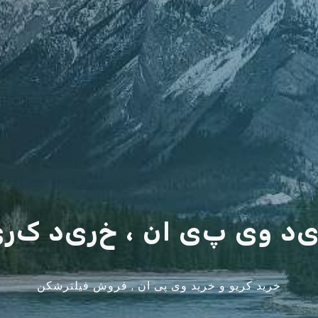
د
و
ی
پ
ی
ا
ن
،
خ
ر
ی
د
ک
ر
ی
خرید کریو و خرید وی پی ان , فروش فیلترشکن